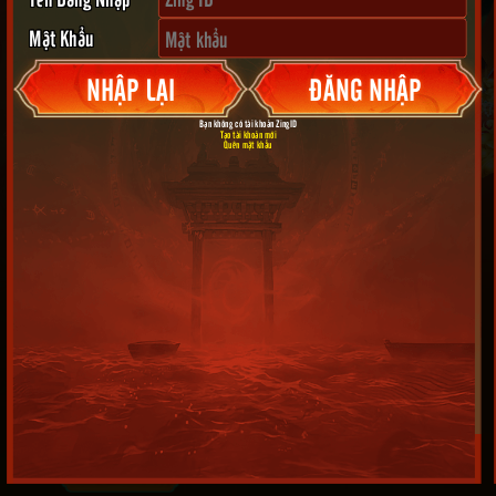
Mật Khẩu
NHẬP LẠI
ĐĂNG NHẬP
Bạn không có tài khoản ZingID
Tạo tài khoản mới
Quên mật khẩu
Nhân vật:
Máy chủ:
Lượt hái lộc hiện có:
0
Số lộc đã hái:
0