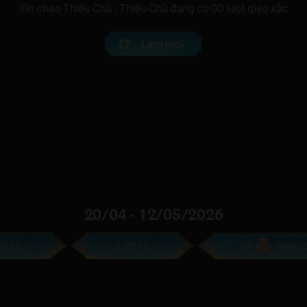
Xin chào Thiếu Chủ
, Thiếu Chủ đang có
00
lượt gieo xắc
20/04 - 12/05/2026
hể Lệ
Lịch sử
Số
hiện c