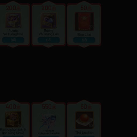
200
200
50
20
10
100
Đổi
Đổi
Đổi
400
550
50
200
1
500