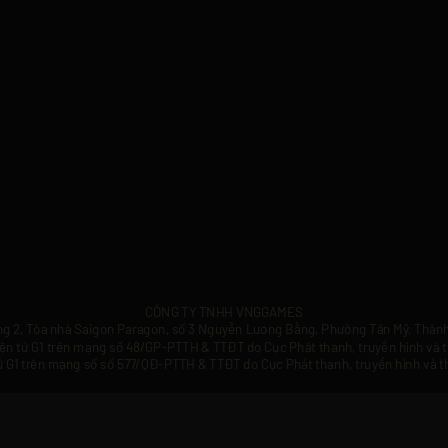
CÔNG TY TNHH VNGGAMES
Tầng 2, Tòa nhà Saigon Paragon, số 3 Nguyễn Lương Bằng, Phường Tân Mỹ, Thành
điện tử G1 trên mạng số 48/GP-PTTH & TTĐT do Cục Phát thanh, truyền hình và t
tử G1 trên mạng số số 577/QĐ-PTTH & TTĐT do Cục Phát thanh, truyền hình và t