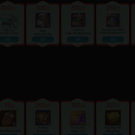
300
300
300
250
240
2
4
200
Đổi
Đổi
Đổi
Đổi
25
200
350
300
60
100
3000
3