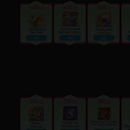
400
400
500
300
300
20
Đổi
Đổi
Đổi
200
300
350
10
20
75