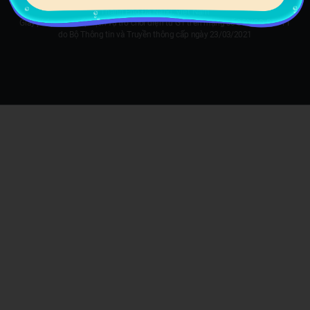
Địa chỉ trụ sở: 229 Huỳnh Ngọc Huệ, Phường Hòa Khê, Quận Thanh Khê,
Thành Phố Đà Nẵng, Việt Nam
Giấy phép cung cấp dịch vụ trò chơi điện tử G1 trên mạng số 350/QĐ-BTTTT
do Bộ Thông tin và Truyền thông cấp ngày 23/03/2021