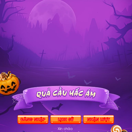
ĐĂNG NHẬP
LỊCH SỬ
NHẬN LƯỢT
Xin chào