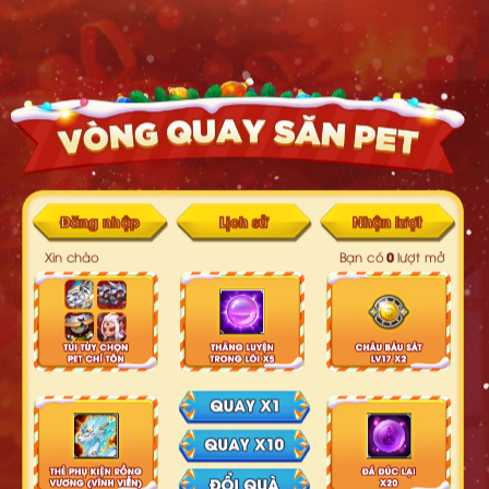
Đăng nhập
Lịch sử
Nhận lượt
0
Xin chào
Bạn có
lượt mở