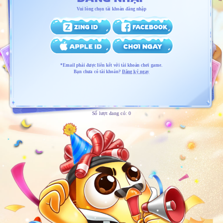
Vui lòng chọn tài khoản đăng nhập
*Email phải được liên kết với tài khoản chơi game.
Bạn chưa có tài khoản?
Đăng ký ngay
Số lượt đang có:
0