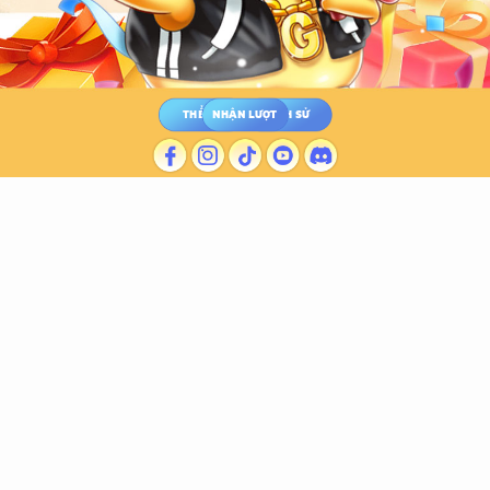
THỂ LỆ
NHẬN LƯỢT
LỊCH SỬ